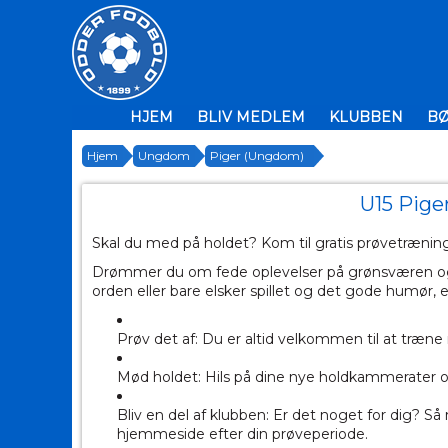
HJEM
BLIV MEDLEM
KLUBBEN
B
Hjem
Ungdom
Piger (Ungdom)
U15 Piger
Skal du med på holdet? Kom til gratis prøvetræning
Drømmer du om fede oplevelser på grønsværen og 
orden eller bare elsker spillet og det gode humør, er
Prøv det af: Du er altid velkommen til at træne
Mød holdet: Hils på dine nye holdkammerater
Bliv en del af klubben: Er det noget for dig? Så
hjemmeside efter din prøveperiode.