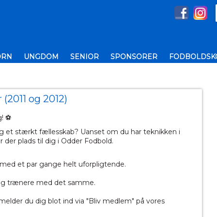
ØRN
UNGDOM
SENIOR
SPONSORER
FODBOLDSKO
 (2011 og 2012)
! ⚽️
et stærkt fællesskab? Uanset om du har teknikken i
 der plads til dig i Odder Fodbold.
 med et par gange helt uforpligtende.
 og trænere med det samme.
 melder du dig blot ind via "Bliv medlem" på vores