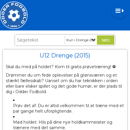
Kun i Drenge (Børnefodbold)
U12 Drenge (2015)
Skal du med på holdet? Kom til gratis prøvetræning! ⚽️
Drømmer du om fede oplevelser på grønsværen og et
stærkt fællesskab? Uanset om du har teknikken i orden
eller bare elsker spillet og det gode humør, er der plads til
dig i Odder Fodbold.
Prøv det af: Du er altid velkommen til at træne med et
par gange helt uforpligtende.
Mød holdet: Hils på dine nye holdkammerater og
trænere med det samme.