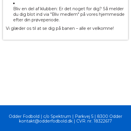
Bliv en del af klubben: Er det noget for dig? Så melder
du dig blot ind via "Bliv medlem" på vores hjemmeside
efter din prøveperiode.
Vi glæder os til at se dig på banen – alle er velkomne!
Odder Fodbold | c
/o Spektrum
|
Parkvej 5 | 8300 Odder
kontakt@odderfodbold.dk | CVR. nr. 18322617