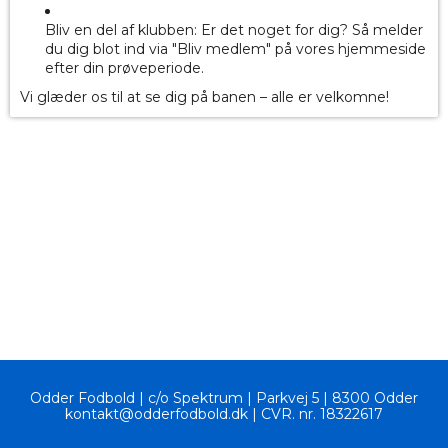
Bliv en del af klubben: Er det noget for dig? Så melder
du dig blot ind via "Bliv medlem" på vores hjemmeside
efter din prøveperiode.
Vi glæder os til at se dig på banen – alle er velkomne!
Odder Fodbold | c
/o Spektrum
|
Parkvej 5 | 8300 Odder
kontakt@odderfodbold.dk | CVR. nr. 18322617