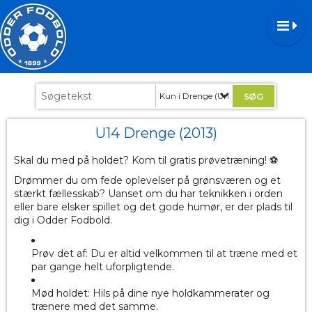
Kun i Drenge (Ungdom)
U14 Drenge (2013)
Skal du med på holdet? Kom til gratis prøvetræning! ⚽️
Drømmer du om fede oplevelser på grønsværen og et
stærkt fællesskab? Uanset om du har teknikken i orden
eller bare elsker spillet og det gode humør, er der plads til
dig i Odder Fodbold.
Prøv det af: Du er altid velkommen til at træne med et
par gange helt uforpligtende.
Mød holdet: Hils på dine nye holdkammerater og
trænere med det samme.