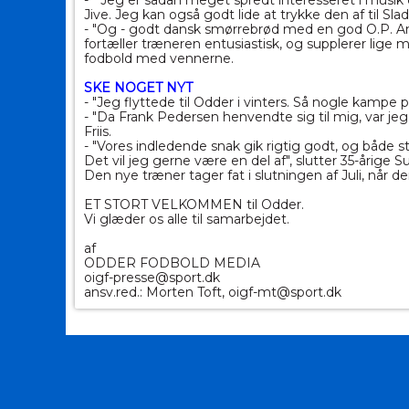
- " Jeg er sådan meget spredt interesseret i musik
Jive. Jeg kan også godt lide at trykke den af til Sl
- "Og - godt dansk smørrebrød med en god O.P. And
fortæller træneren entusiastisk, og supplerer lige m
fodbold med vennerne.
SKE NOGET NYT
- "Jeg flyttede til Odder i vinters. Så nogle kampe
- "Da Frank Pedersen henvendte sig til mig, var jeg 
Friis.
- "Vores indledende snak gik rigtig godt, og både 
Det vil jeg gerne være en del af", slutter 35-årige S
Den nye træner tager fat i slutningen af Juli, når de
ET STORT VELKOMMEN til Odder.
Vi glæder os alle til samarbejdet.
af
ODDER FODBOLD MEDIA
oigf-presse@sport.dk
ansv.red.: Morten Toft, oigf-mt@sport.dk