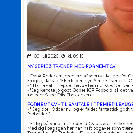
09. juli 2020
kl. 09:15
NY SERIE 3 TRÆNER MED FORNEMT CV
- Frank Pedersen, medlem af sportsudvalget for O
krogen, da han fiskede den nye Serie 3 træner til 
- " Ha ha - ahh nej, det havde han nu ikke. Det var 
- "Jeg kendte jo godt Odder IGF Fodbold, så det var 
indleder Sune Friis Christensen.
FORNEMT CV - TIL SAMTALE I PREMIER LEAUG
- " Jeg bor i Odder nu, og er faldet fantastisk god
fodbolden".
- Et kig på Sune Friis' fodbold-CV afslører en ko
Med sig i bagagen har han haft opgaver som træner