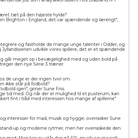
 spændende job som analysekonsulent hos Brabrand IF i
været tæt på den højeste hylde?
ben Brighton i England, det var spændende og lærerigt",
at integrere og fastholde de mange unge talenter i Odder, og
yllandsserien udvikle vores spillere, det er et spændende
et. Jeg går meget op i bevægelighed med og uden bold på
treger den nye Serie 3 træner.
s de unge er der ingen tvivl om.
den ikke står på fodbold?
fodbold igen", griner Sune Friis.
uge tid med. Og når der er mulighed til et pusterum, kan
sikkert fint i tråd med interessen hos mange af spillerne"
g interesser for mad, musik og hygge, overrasker Sune
 stand-up og moderne rytmer, men her overraskede den