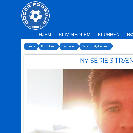
HJEM
BLIV MEDLEM
KLUBBEN
B
Hjem
Klubben
Nyheder
Senior Nyheder
NY SERIE 3 TRÆ