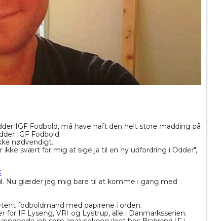
dder IGF Fodbold, må have haft den helt store madding på
Odder IGF Fodbold.
ikke nødvendigt.
ikke svært for mig at sige ja til en ny udfordring i Odder",
E
t til. Nu glæder jeg mig bare til at komme i gang med
mpetent fodboldmand med papirene i orden.
 for IF Lyseng, VRI og Lystrup, alle i Danmarksserien.