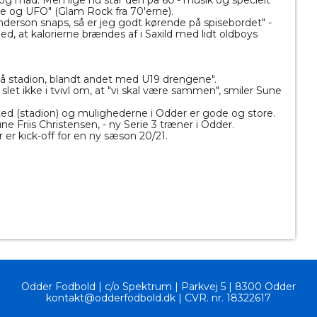
 og mad. Men lige nu står den på 60'- musik og specielt
ade og UFO" (Glam Rock fra 70'erne).
erson snaps, så er jeg godt kørende på spisebordet" -
ed, at kalorierne brændes af i Saxild med lidt oldboys
 på stadion, blandt andet med U19 drengene".
slet ikke i tvivl om, at "vi skal være sammen", smiler Sune
sted (stadion) og mulighederne i Odder er gode og store.
une Friis Christensen, - ny Serie 3 træner i Odder.
r er kick-off for en ny sæson 20/21.
Odder Fodbold | c
/o Spektrum
|
Parkvej 5 | 8300 Odder
kontakt@odderfodbold.dk | CVR. nr. 18322617