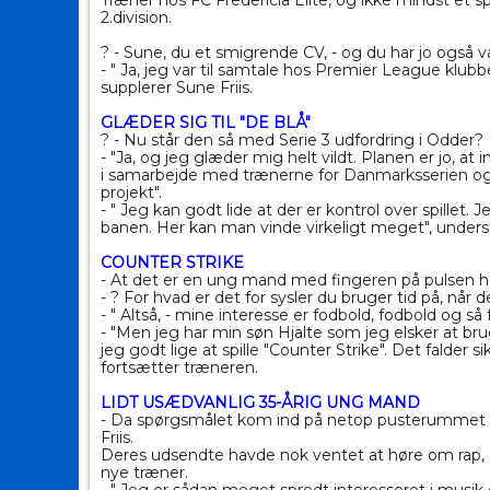
Træner hos FC Fredericia Elite, og ikke mindst et
2.division.
? - Sune, du et smigrende CV, - og du har jo også 
- " Ja, jeg var til samtale hos Premier League klub
supplerer Sune Friis.
GLÆDER SIG TIL "DE BLÅ"
? - Nu står den så med Serie 3 udfordring i Odder?
- "Ja, og jeg glæder mig helt vildt. Planen er jo, 
i samarbejde med trænerne for Danmarksserien og J
projekt".
- " Jeg kan godt lide at der er kontrol over spill
banen. Her kan man vinde virkeligt meget", unders
COUNTER STRIKE
- At det er en ung mand med fingeren på pulsen ho
- ? For hvad er det for sysler du bruger tid på, når 
- " Altså, - mine interesse er fodbold, fodbold og så 
- "Men jeg har min søn Hjalte som jeg elsker at br
jeg godt lige at spille "Counter Strike". Det falder 
fortsætter træneren.
LIDT USÆDVANLIG 35-ÅRIG UNG MAND
- Da spørgsmålet kom ind på netop pusterummet o
Friis.
Deres udsendte havde nok ventet at høre om rap,
nye træner.