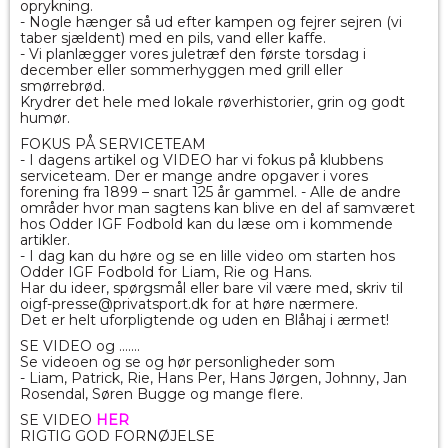
oprykning.
- Nogle hænger så ud efter kampen og fejrer sejren (vi
taber sjældent) med en pils, vand eller kaffe.
- Vi planlægger vores juletræf den første torsdag i
december eller sommerhyggen med grill eller
smørrebrød.
Krydrer det hele med lokale røverhistorier, grin og godt
humør.
FOKUS PÅ SERVICETEAM
- I dagens artikel og VIDEO har vi fokus på klubbens
serviceteam. Der er mange andre opgaver i vores
forening fra 1899 – snart 125 år gammel. - Alle de andre
områder hvor man sagtens kan blive en del af samværet
hos Odder IGF Fodbold kan du læse om i kommende
artikler.
- I dag kan du høre og se en lille video om starten hos
Odder IGF Fodbold for Liam, Rie og Hans.
Har du ideer, spørgsmål eller bare vil være med, skriv til
oigf-presse@privatsport.dk for at høre nærmere.
Det er helt uforpligtende og uden en Blåhaj i ærmet!
SE VIDEO og .......
Se videoen og se og hør personligheder som
- Liam, Patrick, Rie, Hans Per, Hans Jørgen, Johnny, Jan
Rosendal, Søren Bugge og mange flere.
SE VIDEO
HER
RIGTIG GOD FORNØJELSE