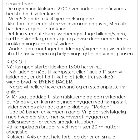
serviceteam.
De møder ind klokken 12.00 hver anden uge, når vores
bedste hold spiller kamp!
- Vi er 5-6 gode folk til hjemmekampene.
Ikke fordi der er de store voldsomme opgaver, Men alle
har deres egen lille funktion.
Det kan være at skære wienerbrød, tage billeder/video,
sætte hjørneflag, modtage og anvise dommerne deres
omklædningsrum og så videre.
- Andre igen modtager bolddrenge/pigerne og viser dem
til rette før kampen og belønningstrøffel og vand i pausen.
KICK OFF
Når kampen starter klokken 13:00 har vi fri….
- Når tiden er nået til kampstart eller ”kick-off” som vi
kalder det, er det tid til kaffe, et (eller tre) stykke(r)
wienerbrød fra BYENS BAGER.
- Nogle vil hellere have en vand og en stadionplatte fra
grillen.
Vi får sagt goddag til stamtilskuerne og dem vi kender.
Et håndtryk, en krammer, inden hyggen ved kampstart
falder over os alle i det gamle klubhus i ”Parken”.
- Ude på banen er kampen i gang. Vi følger selvfølgelig
med hvad der sker, men samværet, hyggen er
fællesnævner for vores arbejde i klubben.
På kampdagen bruger vi vel hver i sær 20 minutter i
arbejdstid.
Klokken 14:45 er det hele forbi, og der er en smule