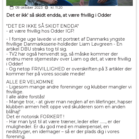
09. oktober 2023
kl. 11:20
Det er ikk' så skidt endda, at være frivillig i Odder
"DET ER IKKE SÅ SKIDT ENDDA"
- at være frivillig hos Odder IGF!
- I forrige uge lavede vi et portræt af Danmarks yngste
frivillige Danmarksserie-holdleder Liam Løvgreen - En
artikel DBU straks tog til sig.
- TV2 har også henvendt sig, så måske kommer der
endnu mere stjernestøv over Liam og det, at være frivillig
i Odder!
- Og
netop FRIVILLIGHED er overskriften på 3 artikler der
kommer her på vores sociale medie!
ALLE ER VELKOMNE
- Ligesom mange andre foreninger og klubber mangler vi
frivillige.
I alle aldre forstås!
- Mange tror, - at giver man neglen af en lillefinger, hapser
klubben armen helt oppe ved skulderen som en anden
blåhaj!'
Det er notorisk FORKERT !
- Har man lyst til at være træner, leder eller ......, er der
muligheder. Er du god med en malerpensel, en
nedstryger, en idemager – så er der plads dig i vores
forening.