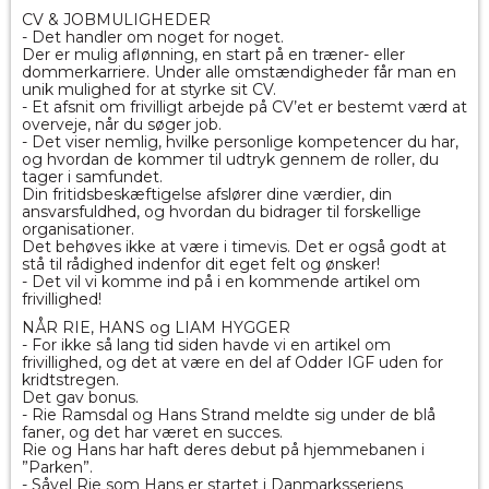
CV & JOBMULIGHEDER
- Det handler om noget for noget.
Der er mulig aflønning, en start på en træner- eller
dommerkarriere. Under alle omstændigheder får man en
unik mulighed for at styrke sit CV.
- Et afsnit om frivilligt arbejde på CV’et er bestemt værd at
overveje, når du søger job.
- Det viser nemlig, hvilke personlige kompetencer du har,
og hvordan de kommer til udtryk gennem de roller, du
tager i samfundet.
Din fritidsbeskæftigelse afslører dine værdier, din
ansvarsfuldhed, og hvordan du bidrager til forskellige
organisationer.
Det behøves ikke at være i timevis. Det er også godt at
stå til rådighed indenfor dit eget felt og ønsker!
- Det vil vi komme ind på i en kommende artikel om
frivillighed!
NÅR RIE, HANS og LIAM HYGGER
- For ikke så lang tid siden havde vi en artikel om
frivillighed, og det at være en del af Odder IGF uden for
kridtstregen.
Det gav bonus.
- Rie Ramsdal og Hans Strand meldte sig under de blå
faner, og det har været en succes.
Rie og Hans har haft deres debut på hjemmebanen i
”Parken”.
- Såvel Rie som Hans er startet i Danmarksseriens