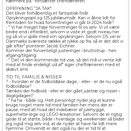
nærmere på." fortsætter cheftræneren.
OPRYKNING "JA TAK"
Det bliver forhåbentlig et fantastisk forår.
Oprykningsspil og 125 jubilæumsår. Kan vi åbne lidt for
fremtiden for hvad forventninger vi går til 2024 forår?
- " Vi har meget høje forventninger til os selv. Vi vil være
bedre end i efteråret, selvom vi viste et godt niveau her
og så vil vi spille med om oprykningen. Selvom DS vel er
Danmarks sværeste række at rykke op fra, så er det dét vi
går efter" pointerer Jacob Eichner.
Kommer der forventeligt justeringer i bruttotrup - heri
afgang/tilgang.
- " Det vil den kommende tid vise, så det må vi vente lidt
med at finde endeligt ud af" siger cheftræneren med et
skævt smil
TID TIL FAMILIE & NISSER
? - hvordan er de fodboldløse dage, - eller - er de nu også
fodboldløse?
Tænkes der fodbold - eller er der gået juletræ og nisser i
dagligdagen?
- " ha ha - både og. Helt personligt nyder jeg at kunne
bruge noget mere tid med familien her mens der er
pause, med alt hvad det indebærer af julehygge,
superhelte-lege og LEGO-kreationer. Selvom de er rigtig
gode til at støtte, både i hverdage og weekender så bilder
jeg også mig selv ind, at de nyder at have far lidt mere
hjemme. Omvendt er det også nu der er tid til at