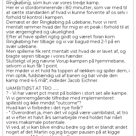
Ringkøbing, som kun var vores tredje kamp.
Her er vi stordominerende i 80 minutter, som var med til
at sætte standarden af hvad vi kunne forvente af os selv i
forhold til kontrol i kampen.
Dernæst er der Ringkøbing på udebane, hvor vi rent
mentalt rammer hvad der for mig er et peak i forhold til at
vise ærgerrighed og ukuelighed.
Efter at have spillet rigtig godt og været foran kom
Ringkøbing her tilbage og vi var bagud med 2-1 på en
svær udebane.
Men spillerne fik rent mentalt vist hvad de er lavet af, og
bragte sejren tilbage i vores hænder.
Slutteligt vil jeg nævne Vorup-kampen på hjemmebane,
selvom vi kun får 1 point.
Her møder vi et hold fra toppen af rækken og spiller dem, i
min optik, fuldstændig ud af banen og bør vinde den
kamp med 4-5 mål", indleder Jacob Eichner.
UAMBITIØST AT TRO .......
? - Vi har været pct mest på bolden i stort set alle kampe.
Vi vi gennemgående tilfredse med implementeret
spillestil og ikke mindst "outcome"?
Hvad kan vi forbedre i det nye forår?
- " Overordnet ja, men det vil også være uambitiøst, at tro
at vi efter et halvt års samarbejde med holdet har nået
vores maksimale potentiale.
Vi ved, at vi kan blive endnu bedre og det er blandt andet
noget af det Martin og jeg bruger pausen på at kigge