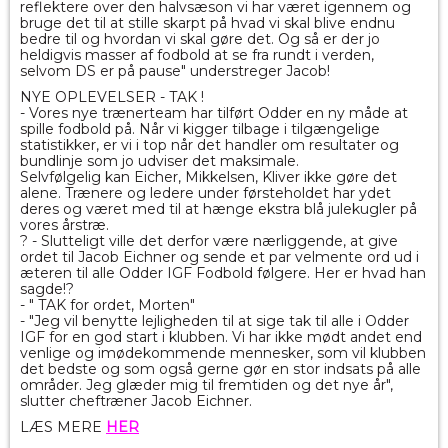
reflektere over den halvsæson vi har været igennem og
bruge det til at stille skarpt på hvad vi skal blive endnu
bedre til og hvordan vi skal gøre det. Og så er der jo
heldigvis masser af fodbold at se fra rundt i verden,
selvom DS er på pause" understreger Jacob!
NYE OPLEVELSER - TAK !
- Vores nye trænerteam har tilført Odder en ny måde at
spille fodbold på. Når vi kigger tilbage i tilgængelige
statistikker, er vi i top når det handler om resultater og
bundlinje som jo udviser det maksimale.
Selvfølgelig kan Eicher, Mikkelsen, Kliver ikke gøre det
alene. Trænere og ledere under førsteholdet har ydet
deres og været med til at hænge ekstra blå julekugler på
vores årstræ.
? - Slutteligt ville det derfor være nærliggende, at give
ordet til Jacob Eichner og sende et par velmente ord ud i
æteren til alle Odder IGF Fodbold følgere. Her er hvad han
sagde!?
- " TAK for ordet, Morten"
- "Jeg vil benytte lejligheden til at sige tak til alle i Odder
IGF for en god start i klubben. Vi har ikke mødt andet end
venlige og imødekommende mennesker, som vil klubben
det bedste og som også gerne gør en stor indsats på alle
områder. Jeg glæder mig til fremtiden og det nye år",
slutter cheftræner Jacob Eichner.
LÆS MERE
HER