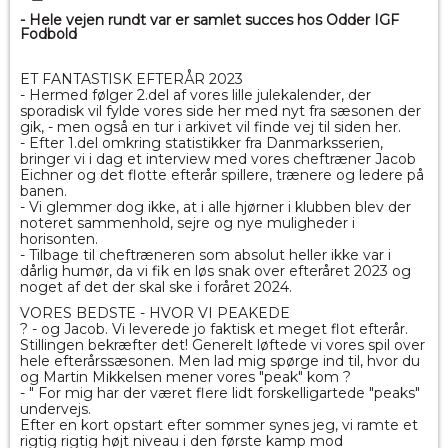
- Hele vejen rundt var er samlet succes hos Odder IGF
Fodbold
ET FANTASTISK EFTERÅR 2023
-
Hermed følger 2.del af vores lille julekalender, der
sporadisk vil fylde vores side her med nyt fra sæsonen der
gik, - men også en tur i arkivet vil finde vej til siden her.
- Efter 1.del omkring statistikker fra Danmarksserien,
bringer vi i dag et interview med vores cheftræner Jacob
Eichner og det flotte efterår spillere, trænere og ledere på
banen.
- Vi glemmer dog ikke, at i alle hjørner i klubben blev der
noteret sammenhold, sejre og nye muligheder i
horisonten.
- Tilbage til cheftræneren som absolut heller ikke var i
dårlig humør, da vi fik en løs snak over efteråret 2023 og
noget af det der skal ske i foråret 2024.
VORES BEDSTE - HVOR VI PEAKEDE
? - og Jacob. Vi leverede jo faktisk et meget flot efterår.
Stillingen bekræfter det! Generelt løftede vi vores spil over
hele efterårssæsonen. Men lad mig spørge ind til, hvor du
og Martin Mikkelsen mener vores "peak" kom ?
- " For mig har der været flere lidt forskelligartede "peaks"
undervejs.
Efter en kort opstart efter sommer synes jeg, vi ramte et
rigtig rigtig højt niveau i den første kamp mod