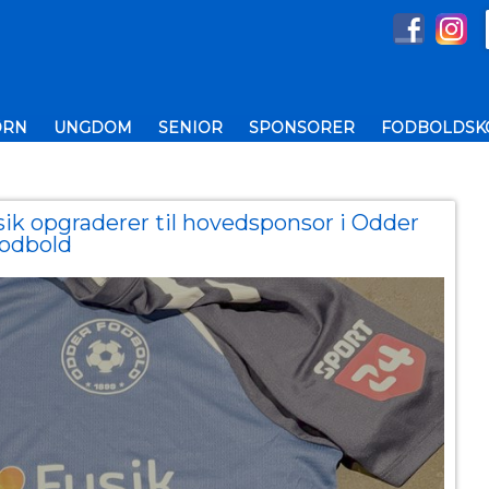
ØRN
UNGDOM
SENIOR
SPONSORER
FODBOLDSKO
opgraderer til hovedsponsor i Odder
odbold