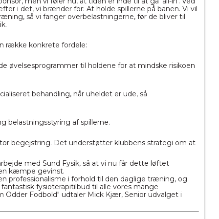
sor, men vi føler nu, at tiden er inde til at gå 'all-in'. Ved
er i det, vi brænder for: At holde spillerne på banen. Vi vil
ing, så vi fanger overbelastningerne, før de bliver til
ik
.
 række konkrete fordele:
e øvelsesprogrammer til holdene for at mindske risikoen
ialiseret behandling, når uheldet er ude, så
 belastningsstyring af spillerne.
or begejstring. Det understøtter klubbens strategi om at
marbejde med
Sund
Fysik
, så at vi nu får dette løftet
en kæmpe gevinst.
n professionalisme i forhold til den daglige træning, og
fantastisk fysioterapitilbud til alle vores mange
 Odder Fodbold" udtaler Mick Kjær, Senior udvalget i