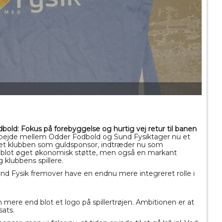
bold: Fokus på forebyggelse og hurtig vej retur til banen
rbejde mellem Odder Fodbold og
Sund
Fysik
tager nu et
øttet klubben som guldsponsor, indtræder nu som
 blot øget økonomisk støtte, men også en markant
 klubbens spillere.
und
Fysik
fremover have en endnu mere integreret rolle i
ere end blot et logo på spillertrøjen. Ambitionen er at
sats.