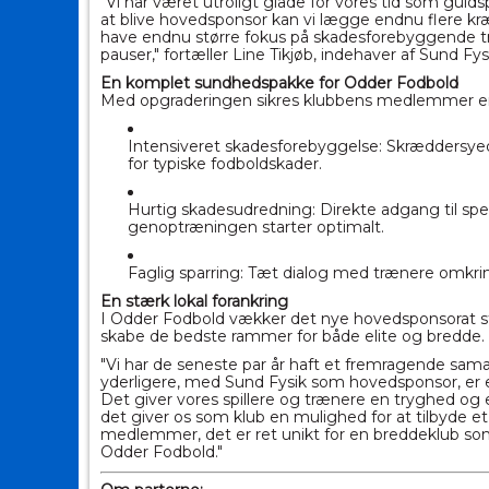
"Vi har været utroligt glade for vores tid som guldspon
at blive hovedsponsor kan vi lægge endnu flere kræft
have endnu større fokus på skadesforebyggende træn
pauser," fortæller Line Tikjøb, indehaver af
Sund
Fys
En komplet
sund
hedspakke for Odder Fodbold
Med opgraderingen sikres klubbens medlemmer en
Intensiveret skadesforebyggelse: Skræddersyed
for typiske fodboldskader.
Hurtig skadesudredning: Direkte adgang til spec
genoptræningen starter optimalt.
Faglig sparring: Tæt dialog med trænere omkring
En stærk lokal forankring
I Odder Fodbold vækker det nye hovedsponsorat st
skabe de bedste rammer for både elite og bredde.
"Vi har de seneste par år haft et fremragende sa
yderligere, med
Sund
Fysik
som hovedsponsor, er 
Det giver vores spillere og trænere en tryghed og e
det giver os som klub en mulighed for at tilbyde et 
medlemmer, det er ret unikt for en breddeklub som
Odder Fodbold."