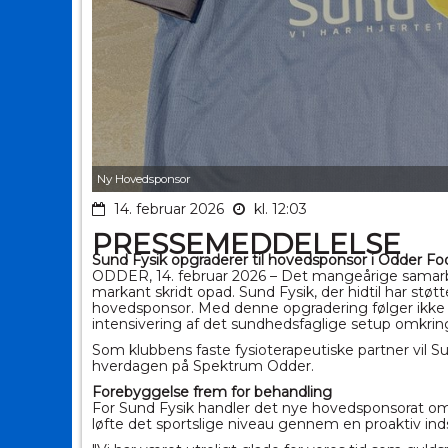
Ny Hovedsponsor
14. februar 2026
kl. 12:03
PRESSEMEDDELELSE
Sund
Fysik
opgraderer til hovedsponsor i Odder Fod
ODDER, 14. februar 2026 – Det mangeårige sama
markant skridt opad.
Sund
Fysik
, der hidtil har st
hovedsponsor. Med denne opgradering følger ikke
intensivering af det
sund
hedsfaglige setup omkring
Som klubbens faste fysioterapeutiske partner vil
S
hverdagen på Spektrum Odder.
Forebyggelse frem for behandling
For
Sund
Fysik
handler det nye hovedsponsorat om m
løfte det sportslige niveau gennem en proaktiv ind