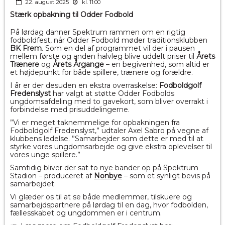
22. august 2025
kl. 11:00
Stærk opbakning til Odder Fodbold
På lørdag danner Spektrum rammen om en rigtig
fodboldfest, når Odder Fodbold møder traditionsklubben
BK Frem
. Som en del af programmet vil der i pausen
mellem første og anden halvleg blive uddelt priser til
Årets
Trænere
og
Årets Årgange
– en begivenhed, som altid er
et højdepunkt for både spillere, trænere og forældre.
I år er der desuden en ekstra overraskelse:
Fodboldgolf
Fredenslyst
har valgt at støtte Odder Fodbolds
ungdomsafdeling med to gavekort, som bliver overrakt i
forbindelse med prisuddelingerne.
”Vi er meget taknemmelige for opbakningen fra
Fodboldgolf Fredenslyst,” udtaler Axel Sabro på vegne af
klubbens ledelse. ”Samarbejder som dette er med til at
styrke vores ungdomsarbejde og give ekstra oplevelser til
vores unge spillere.”
Samtidig bliver der sat to nye bander op på Spektrum
Stadion – produceret af
Nonbye
– som et synligt bevis på
samarbejdet.
Vi glæder os til at se både medlemmer, tilskuere og
samarbejdspartnere på lørdag til en dag, hvor fodbolden,
fællesskabet og ungdommen er i centrum.