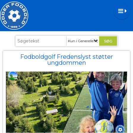
Kun i Generelle Nyheder
Fodboldgolf Fredenslyst støtter
ungdommen