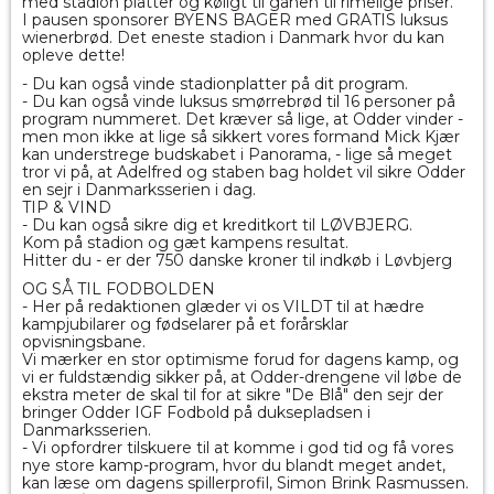
med stadion platter og køligt til ganen til rimelige priser.
I pausen sponsorer BYENS BAGER med GRATIS luksus
wienerbrød. Det eneste stadion i Danmark hvor du kan
opleve dette!
- Du kan også vinde stadionplatter på dit program.
- Du kan også vinde luksus smørrebrød til 16 personer på
program nummeret. Det kræver så lige, at Odder vinder -
men mon ikke at lige så sikkert vores formand Mick Kjær
kan understrege budskabet i Panorama, - lige så meget
tror vi på, at Adelfred og staben bag holdet vil sikre Odder
en sejr i Danmarksserien i dag.
TIP & VIND
- Du kan også sikre dig et kreditkort til LØVBJERG.
Kom på stadion og gæt kampens resultat.
Hitter du - er der 750 danske kroner til indkøb i Løvbjerg
OG SÅ TIL FODBOLDEN
- Her på redaktionen glæder vi os VILDT til at hædre
kampjubilarer og fødselarer på et forårsklar
opvisningsbane.
Vi mærker en stor optimisme forud for dagens kamp, og
vi er fuldstændig sikker på, at Odder-drengene vil løbe de
ekstra meter de skal til for at sikre "De Blå" den sejr der
bringer Odder IGF Fodbold på duksepladsen i
Danmarksserien.
- Vi opfordrer tilskuere til at komme i god tid og få vores
nye store kamp-program, hvor du blandt meget andet,
kan læse om dagens spillerprofil, Simon Brink Rasmussen.