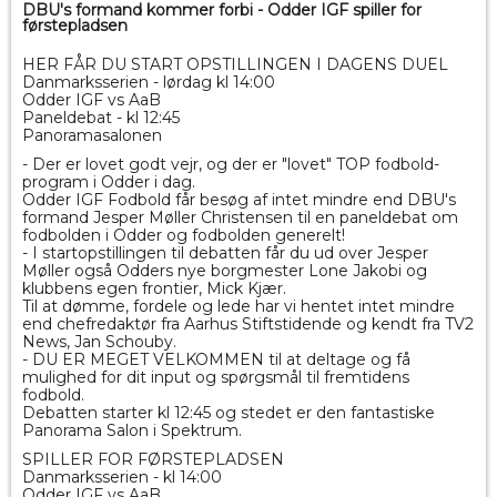
DBU's formand kommer forbi - Odder IGF spiller for
førstepladsen
HER FÅR DU START OPSTILLINGEN I DAGENS DUEL
Danmarksserien - lørdag kl 14:00
Odder IGF vs AaB
Paneldebat - kl 12:45
Panoramasalonen
- Der er lovet godt vejr, og der er "lovet" TOP fodbold-
program i Odder i dag.
Odder IGF Fodbold får besøg af intet mindre end DBU's
formand Jesper Møller Christensen til en paneldebat om
fodbolden i Odder og fodbolden generelt!
- I startopstillingen til debatten får du ud over Jesper
Møller også Odders nye borgmester Lone Jakobi og
klubbens egen frontier, Mick Kjær.
Til at dømme, fordele og lede har vi hentet intet mindre
end chefredaktør fra Aarhus Stiftstidende og kendt fra TV2
News, Jan Schouby.
- DU ER MEGET VELKOMMEN til at deltage og få
mulighed for dit input og spørgsmål til fremtidens
fodbold.
Debatten starter kl 12:45 og stedet er den fantastiske
Panorama Salon i Spektrum.
SPILLER FOR FØRSTEPLADSEN
Danmarksserien - kl 14:00
Odder IGF vs AaB