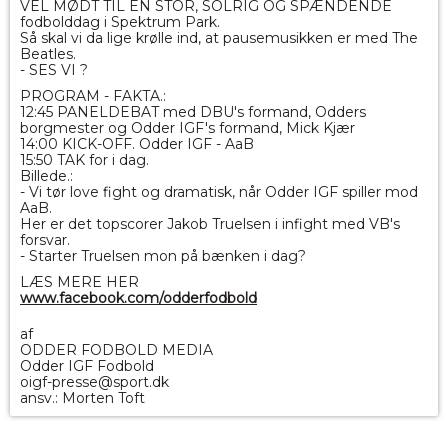
VEL MØDT TIL EN STOR, SOLRIG OG SPÆNDENDE
fodbolddag i Spektrum Park.
Så skal vi da lige krølle ind, at pausemusikken er med The
Beatles.
- SES VI ?
PROGRAM - FAKTA.:
12:45 PANELDEBAT med DBU's formand, Odders
borgmester og Odder IGF's formand, Mick Kjær
14:00 KICK-OFF. Odder IGF - AaB
15:50 TAK for i dag.
Billede.:
- Vi tør love fight og dramatisk, når Odder IGF spiller mod
AaB.
Her er det topscorer Jakob Truelsen i infight med VB's
forsvar.
- Starter Truelsen mon på bænken i dag?
LÆS MERE HER
www.facebook.com/odderfodbold
af
ODDER FODBOLD MEDIA
Odder IGF Fodbold
oigf-presse@sport.dk
ansv.: Morten Toft