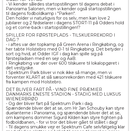
- Vi kender således startopstillingen til dagens debat i
Panorama Salonen, men vi kender også startopstillingen
til dagens fodboldkamp i "Parken".
Den holder vi naturligvis for os selv, men kan love 2
jubilarer og 2 fødselarer i dagens STORT-11 på Odders hold
og et come-back i startopstillingen!?
SPILLER FOR FØRSTEPLADS - TILSKUERREKORD I
DAG ?
- i aftes var der topkamp på Green Arena i Ringkøbing, og
her tabte Holstebro med 0-1 til Ringkøbing. Det betyder i
sort og hvid, at Odder IGF i dag kan spille sig på
førstepladsen med en sejr og AaB.
I Ringkøbing var der over 600 tilskuere til lokalopgøret i
det vestjyske.
I Spektrum Park bliver vi nok ikke så mange, men vi
forventer KLART at slå sæsonrekorden med 421 tilskuere
fra kampen mod Holstebro.
DET BLIVER FART PÅ - VIND FINE PRÆMIER
DANMARKS ENESTE STADION - STADIG MED LUKSUS
WIENERBRØD
- Og der bliver fart på Spektrum Park i dag.
Spændende bliver det at se, om Hr Jan Schouby kan styre
duelanterne i Panorama, og spændende bliver det at se,
om kampens dommer Sigurd Kilden kan styre fighten på
fodboldbanen, - for vi tror det bliver gået til stålet i dag!
- Til dagens smukke vejr er Spektrum Cafe selvfølgelig klar